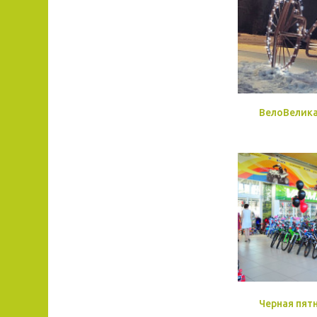
ВелоВелик
Черная пят