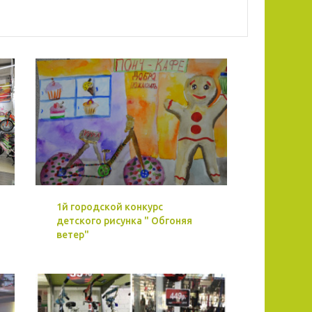
1й городской конкурс
детского рисунка " Обгоняя
ветер"