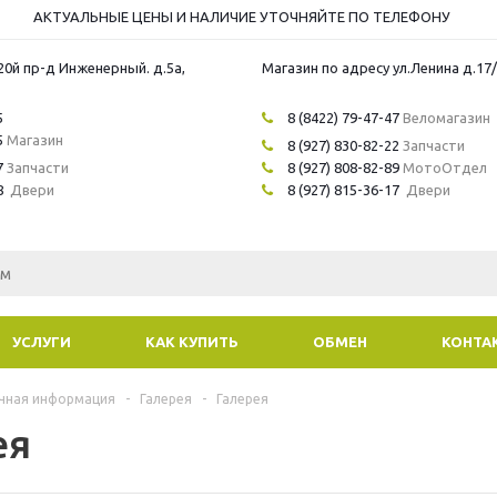
АКТУАЛЬНЫЕ ЦЕНЫ И НАЛИЧИЕ УТОЧНЯЙТЕ ПО ТЕЛЕФОНУ
20й пр-д Инженерный. д.5а,
Магазин по адресу ул.Ленина д.17
5
8 (8422) 79-47-47
Веломагазин
5
Магазин
8 (927) 830-82-22
Запчасти
7
Запчасти
8 (927) 808-82-89
МотоОтдел
8
Двери
8 (927) 815-36-17
Двери
УСЛУГИ
КАК КУПИТЬ
ОБМЕН
КОНТА
чная информация
-
Галерея
-
Галерея
ея